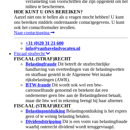
verzameling van voorschriften die zijn opgesteld om het
milieu te beschermen.
HOE KUNT U ONS BEREIKEN?
Aarzel niet ons te bellen als u vragen mocht hebben! U kunt
ons bereiken middels onderstaande contactgegevens. U kunt
ook het contactformulier invullen.
Naar contactpagina
+31 (0)20 31 21 600
info@vanbaveladvocaten.nl
Fiscaal strafrecht
FISCAAL (STRAF)RECHT
Belastingfraude
Dit betreft de strafrechtelijke
handhaving van overtredingen van de belastingwetten
en strafbaar gesteld in de Algemene Wet inzake
rijksbelastingen (AWR).
BTW-fraude
Dit wordt ook wel een btw-
carrouselfraude genoemd en betekent dat een
ondernemer geen btw aan de Belastingdienst betaalt,
maar die btw wel in rekening brengt bij haar afnemer.
FISCAAL (STRAF)RECHT
Belastingontduiking
Belastingontduiking is het expres
geen of te weinig belasting betalen.
Dividendstripping
Dit is een vorm van belastingfraude
waarbij onterecht dividend wordt teruggevraagd.