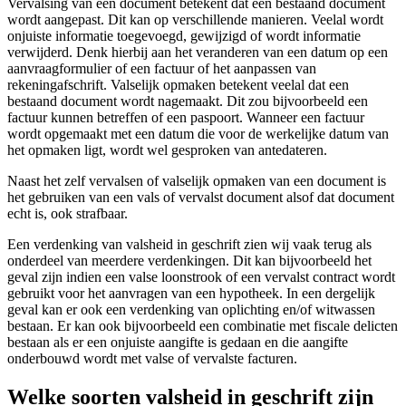
Vervalsing van een document betekent dat een bestaand document
wordt aangepast. Dit kan op verschillende manieren. Veelal wordt
onjuiste informatie toegevoegd, gewijzigd of wordt informatie
verwijderd. Denk hierbij aan het veranderen van een datum op een
aanvraagformulier of een factuur of het aanpassen van
rekeningafschrift. Valselijk opmaken betekent veelal dat een
bestaand document wordt nagemaakt. Dit zou bijvoorbeeld een
factuur kunnen betreffen of een paspoort. Wanneer een factuur
wordt opgemaakt met een datum die voor de werkelijke datum van
het opmaken ligt, wordt wel gesproken van antedateren.
Naast het zelf vervalsen of valselijk opmaken van een document is
het gebruiken van een vals of vervalst document alsof dat document
echt is, ook strafbaar.
Een verdenking van valsheid in geschrift zien wij vaak terug als
onderdeel van meerdere verdenkingen. Dit kan bijvoorbeeld het
geval zijn indien een valse loonstrook of een vervalst contract wordt
gebruikt voor het aanvragen van een hypotheek. In een dergelijk
geval kan er ook een verdenking van oplichting en/of witwassen
bestaan. Er kan ook bijvoorbeeld een combinatie met fiscale delicten
bestaan als er een onjuiste aangifte is gedaan en die aangifte
onderbouwd wordt met valse of vervalste facturen.
Welke soorten valsheid in geschrift zijn