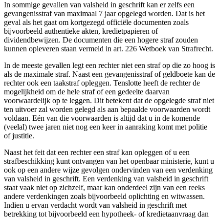
In sommige gevallen van valsheid in geschrift kan er zelfs een
gevangenisstraf van maximaal 7 jaar opgelegd worden. Dat is het
geval als het gaat om kortgezegd officiële documenten zoals
bijvoorbeeld authentieke akten, kredietpapieren of
dividendbewijzen. De documenten die een hogere straf zouden
kunnen opleveren staan vermeld in art. 226 Wetboek van Strafrecht.
In de meeste gevallen legt een rechter niet een straf op die zo hoog is
als de maximale straf. Naast een gevangenisstraf of geldboete kan de
rechter ook een taakstraf opleggen. Tenslotte heeft de rechter de
mogelijkheid om de hele straf of een gedeelte daarvan
voorwaardelijk op te leggen. Dit betekent dat de opgelegde straf niet
ten uitvoer zal worden gelegd als aan bepaalde voorwaarden wordt
voldaan. Eén van die voorwaarden is altijd dat u in de komende
(veelal) twee jaren niet nog een keer in aanraking komt met politie
of justitie.
Naast het feit dat een rechter een straf kan opleggen of u een
strafbeschikking kunt ontvangen van het openbaar ministerie, kunt u
ook op een andere wijze gevolgen ondervinden van een verdenking
van valsheid in geschrift. Een verdenking van valsheid in geschrift
staat vaak niet op zichzelf, maar kan onderdeel zijn van een reeks
andere verdenkingen zoals bijvoorbeeld oplichting en witwassen.
Indien u ervan verdacht wordt van valsheid in geschrift met
betrekking tot bijvoorbeeld een hypotheek- of kredietaanvraag dan