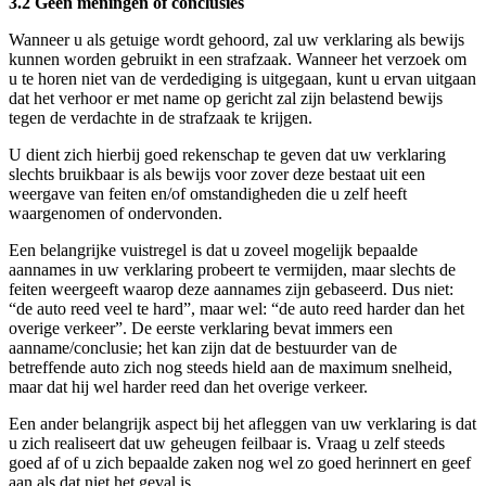
3.2 Geen meningen of conclusies
Wanneer u als getuige wordt gehoord, zal uw verklaring als bewijs
kunnen worden gebruikt in een strafzaak. Wanneer het verzoek om
u te horen niet van de verdediging is uitgegaan, kunt u ervan uitgaan
dat het verhoor er met name op gericht zal zijn belastend bewijs
tegen de verdachte in de strafzaak te krijgen.
U dient zich hierbij goed rekenschap te geven dat uw verklaring
slechts bruikbaar is als bewijs voor zover deze bestaat uit een
weergave van feiten en/of omstandigheden die u zelf heeft
waargenomen of ondervonden.
Een belangrijke vuistregel is dat u zoveel mogelijk bepaalde
aannames in uw verklaring probeert te vermijden, maar slechts de
feiten weergeeft waarop deze aannames zijn gebaseerd. Dus niet:
“de auto reed veel te hard”, maar wel: “de auto reed harder dan het
overige verkeer”. De eerste verklaring bevat immers een
aanname/conclusie; het kan zijn dat de bestuurder van de
betreffende auto zich nog steeds hield aan de maximum snelheid,
maar dat hij wel harder reed dan het overige verkeer.
Een ander belangrijk aspect bij het afleggen van uw verklaring is dat
u zich realiseert dat uw geheugen feilbaar is. Vraag u zelf steeds
goed af of u zich bepaalde zaken nog wel zo goed herinnert en geef
aan als dat niet het geval is.