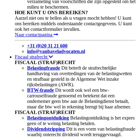
verzameling van voorschriften die zijn opgesteld om het
milieu te beschermen.
HOE KUNT U ONS BEREIKEN?
Aarzel niet ons te bellen als u vragen mocht hebben! U kunt
ons bereiken middels onderstaande contactgegevens. U kunt
ook het contactformulier invullen.
Naar contactpagina
+31 (0)20 31 21 600
info@vanbaveladvocaten.nl
Fiscaal strafrecht
FISCAAL (STRAF)RECHT
Belastingfraude
Dit betreft de strafrechtelijke
handhaving van overtredingen van de belastingwetten
en strafbaar gesteld in de Algemene Wet inzake
rijksbelastingen (AWR).
BTW-fraude
Dit wordt ook wel een btw-
carrouselfraude genoemd en betekent dat een
ondernemer geen btw aan de Belastingdienst betaalt,
maar die btw wel in rekening brengt bij haar afnemer.
FISCAAL (STRAF)RECHT
Belastingontduiking
Belastingontduiking is het expres
geen of te weinig belasting betalen.
Dividendstripping
Dit is een vorm van belastingfraude
waarbij onterecht dividend wordt teruggevraagd.