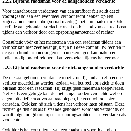
2.2.2 Bijstand raadsman voor de aangehouden verdachte
Voor aangehouden verdachten van een strafbaar feit geldt dat zij
voorafgaand aan een eventueel verhoor recht hebben op een
zogenaamde consultatie (vooraf overleg) met hun raadsman. Ook
heeft de aangehouden verdachte recht op bijstand van een raadsman
tijdens een verhoor door een opsporingsambtenaar of rechter.
Consultatie vóór en het meenemen van een raadsman tijdens een
verhoor kan hier zeer belangrijk zijn nu deze continu uw rechten in
de gaten houdt, opmerkingen en aantekeningen kan maken en
indien nodig onderbrekingen kan verzoeken tijdens het verhoor.
2.2.3 Bijstand raadsman voor de niet-aangehouden verdachte
De niet-aangehouden verdachte moet voorafgaand aan zijn eerste
verhoor mededeling worden gedaan van het recht om zich te doen
bijstaan door een raadsman. Hij krijgt geen raadsman toegewezen.
Net zoals een getuige kan de niet-aangehouden verdachte wel op
eigen initiatief een advocaat raadplegen, hetgeen wij ook sterk
aanraden. Ook kan hij zich tijdens het verhoor laten bijstaan. Deze
rechten gelden dus als u staande gehouden wordt als verdachte, of
wordt uitgenodigd om bij een opsporingsambtenaar te verklaren als
verdachte.
Ook hier is het consulteren van een raadsman voorafgaand en