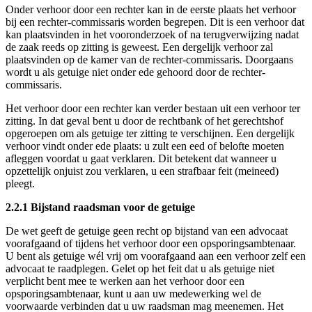
Onder verhoor door een rechter kan in de eerste plaats het verhoor
bij een rechter-commissaris worden begrepen. Dit is een verhoor dat
kan plaatsvinden in het vooronderzoek of na terugverwijzing nadat
de zaak reeds op zitting is geweest. Een dergelijk verhoor zal
plaatsvinden op de kamer van de rechter-commissaris. Doorgaans
wordt u als getuige niet onder ede gehoord door de rechter-
commissaris.
Het verhoor door een rechter kan verder bestaan uit een verhoor ter
zitting. In dat geval bent u door de rechtbank of het gerechtshof
opgeroepen om als getuige ter zitting te verschijnen. Een dergelijk
verhoor vindt onder ede plaats: u zult een eed of belofte moeten
afleggen voordat u gaat verklaren. Dit betekent dat wanneer u
opzettelijk onjuist zou verklaren, u een strafbaar feit (meineed)
pleegt.
2.2.1 Bijstand raadsman voor de getuige
De wet geeft de getuige geen recht op bijstand van een advocaat
voorafgaand of tijdens het verhoor door een opsporingsambtenaar.
U bent als getuige wél vrij om voorafgaand aan een verhoor zelf een
advocaat te raadplegen. Gelet op het feit dat u als getuige niet
verplicht bent mee te werken aan het verhoor door een
opsporingsambtenaar, kunt u aan uw medewerking wel de
voorwaarde verbinden dat u uw raadsman mag meenemen. Het