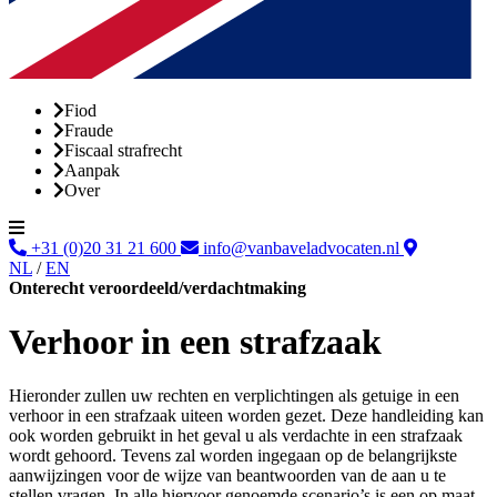
Fiod
Fraude
Fiscaal strafrecht
Aanpak
Over
+31 (0)20 31 21 600
info@vanbaveladvocaten.nl
NL
/
EN
Onterecht veroordeeld/verdachtmaking
Verhoor in een strafzaak
Hieronder zullen uw rechten en verplichtingen als getuige in een
verhoor in een strafzaak uiteen worden gezet. Deze handleiding kan
ook worden gebruikt in het geval u als verdachte in een strafzaak
wordt gehoord. Tevens zal worden ingegaan op de belangrijkste
aanwijzingen voor de wijze van beantwoorden van de aan u te
stellen vragen. In alle hiervoor genoemde scenario’s is een op maat