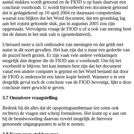
aantal stukken wordt getoond en de FIOD u op basis daarvan een
conclusie voorhoudt. U wordt bijvoorbeeld een document getoond
dat is gedagtekend op 10 april 2004 en daarnaast computerdata
waaruit zou blijken dat het Word document, dat ten grondslag lag
aan het zojuist getoonde stuk, pas in augustus 2005 zou zijn
opgemaakt. Vervolgens vraagt de FIOD u of u ook van mening bent
dat de datum in het stuk vals is (geantedateerd).
Uiteraard moet u zich onthouden van meningen en dat geldt met
name in dit soort gevallen. Het kan zijn dat u maar een gedeelte van
de puzzel heeft gezien. Er zijn vaak vele andere verklaringen
mogelijk dan degene die de FIOD aan u voorhoudt. Om bij het
voorbeeld te blijven: het kan immers best zijn dat het document
vanaf een andere computer is geprint en het Word bestand dat door
de FIOD is onderzocht een latere kopie betreft. Wanneer u in een
dergelijk geval toch de conclusie van de FIOD bevestigt, lijkt u deze
conclusie meer gewicht te geven.
3.7 Onzuivere vraagstelling
Bedenk bij dit alles dat de opsporingsambtenaar (en soms ook
rechters) de vragen niet scherp formuleren. Het komt op u aan om
bij de beantwoording daarvan zoveel mogelijk de hiervoor
genoemde uitgangspunten in acht te nemen.