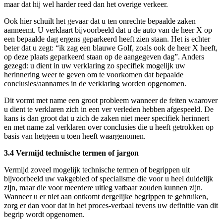
maar dat hij wel harder reed dan het overige verkeer.
Ook hier schuilt het gevaar dat u ten onrechte bepaalde zaken
aanneemt. U verklaart bijvoorbeeld dat u de auto van de heer X op
een bepaalde dag ergens geparkeerd heeft zien staan. Het is echter
beter dat u zegt: “ik zag een blauwe Golf, zoals ook de heer X heeft,
op deze plaats geparkeerd staan op de aangegeven dag”. Anders
gezegd: u dient in uw verklaring zo specifiek mogelijk uw
herinnering weer te geven om te voorkomen dat bepaalde
conclusies/aannames in de verklaring worden opgenomen.
Dit vormt met name een groot probleem wanneer de feiten waarover
u dient te verklaren zich in een ver verleden hebben afgespeeld. De
kans is dan groot dat u zich de zaken niet meer specifiek herinnert
en met name zal verklaren over conclusies die u heeft getrokken op
basis van hetgeen u toen heeft waargenomen.
3.4 Vermijd technische termen of jargon
Vermijd zoveel mogelijk technische termen of begrippen uit
bijvoorbeeld uw vakgebied of specialisme die voor u heel duidelijk
zijn, maar die voor meerdere uitleg vatbaar zouden kunnen zijn.
Wanneer u er niet aan ontkomt dergelijke begrippen te gebruiken,
zorg er dan voor dat in het proces-verbaal tevens uw definitie van dit
begrip wordt opgenomen.