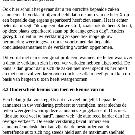
Ook hier schuilt het gevaar dat u ten onrechte bepaalde zaken
aanneemt. U verklaart bijvoorbeeld dat u de auto van de heer X op
een bepaalde dag ergens geparkeerd heeft zien staan. Het is echter
beter dat u zegt: “ik zag een blauwe Golf, zoals ook de heer X heeft,
op deze plaats geparkeerd staan op de aangegeven dag”. Anders
gezegd: u dient in uw verklaring zo specifiek mogelijk uw
herinnering weer te geven om te voorkomen dat bepaalde
conclusies/aannames in de verklaring worden opgenomen.
Dit vormt met name een groot probleem wanneer de feiten waarover
u dient te verklaren zich in een ver verleden hebben afgespeeld. De
kans is dan groot dat u zich de zaken niet meer specifiek herinnert
en met name zal verklaren over conclusies die u heeft getrokken op
basis van hetgeen u toen heeft waargenomen.
3.3 Onderscheid kennis van toen en kennis van nu
Een belangrijke vuistregel is dat u zoveel mogelijk bepaalde
aannames in uw verklaring probeert te vermijden, maar slechts de
feiten weergeeft waarop deze aannames zijn gebaseerd. Dus niet:
“de auto reed veel te hard”, maar wel: “de auto reed harder dan het
overige verkeer”. De eerste verklaring bevat immers een
aanname/conclusie; het kan zijn dat de bestuurder van de
betreffende auto zich nog steeds hield aan de maximum snelheid,