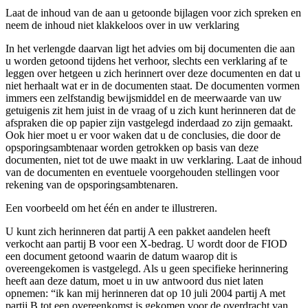
Laat de inhoud van de aan u getoonde bijlagen voor zich spreken en
neem de inhoud niet klakkeloos over in uw verklaring
In het verlengde daarvan ligt het advies om bij documenten die aan
u worden getoond tijdens het verhoor, slechts een verklaring af te
leggen over hetgeen u zich herinnert over deze documenten en dat u
niet herhaalt wat er in de documenten staat. De documenten vormen
immers een zelfstandig bewijsmiddel en de meerwaarde van uw
getuigenis zit hem juist in de vraag of u zich kunt herinneren dat de
afspraken die op papier zijn vastgelegd inderdaad zo zijn gemaakt.
Ook hier moet u er voor waken dat u de conclusies, die door de
opsporingsambtenaar worden getrokken op basis van deze
documenten, niet tot de uwe maakt in uw verklaring. Laat de inhoud
van de documenten en eventuele voorgehouden stellingen voor
rekening van de opsporingsambtenaren.
Een voorbeeld om het één en ander te illustreren.
U kunt zich herinneren dat partij A een pakket aandelen heeft
verkocht aan partij B voor een X-bedrag. U wordt door de FIOD
een document getoond waarin de datum waarop dit is
overeengekomen is vastgelegd. Als u geen specifieke herinnering
heeft aan deze datum, moet u in uw antwoord dus niet laten
opnemen: “ik kan mij herinneren dat op 10 juli 2004 partij A met
partij B tot een overeenkomst is gekomen voor de overdracht van