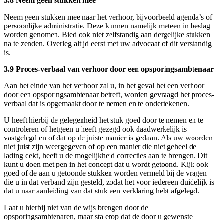
3.8 Neem geen stukken mee
Neem geen stukken mee naar het verhoor, bijvoorbeeld agenda’s of
persoonlijke administratie. Deze kunnen namelijk meteen in beslag
worden genomen. Bied ook niet zelfstandig aan dergelijke stukken
na te zenden. Overleg altijd eerst met uw advocaat of dit verstandig
is.
3.9 Proces-verbaal van verhoor door een opsporingsambtenaar
Aan het einde van het verhoor zal u, in het geval het een verhoor
door een opsporingsambtenaar betreft, worden gevraagd het proces-
verbaal dat is opgemaakt door te nemen en te ondertekenen.
U heeft hierbij de gelegenheid het stuk goed door te nemen en te
controleren of hetgeen u heeft gezegd ook daadwerkelijk is
vastgelegd en of dat op de juiste manier is gedaan. Als uw woorden
niet juist zijn weergegeven of op een manier die niet geheel de
lading dekt, heeft u de mogelijkheid correcties aan te brengen. Dit
kunt u doen met pen in het concept dat u wordt getoond. Kijk ook
goed of de aan u getoonde stukken worden vermeld bij de vragen
die u in dat verband zijn gesteld, zodat het voor iedereen duidelijk is
dat u naar aanleiding van dat stuk een verklaring hebt afgelegd.
Laat u hierbij niet van de wijs brengen door de
opsporingsambtenaren, maar sta erop dat de door u gewenste