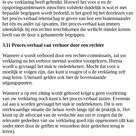
in uw verklaring heeft gebruikt. Hoewel het voor u en de
opsporingsambtenaren misschien volstrekt duidelijk is wat er met
bepaalde begrippen wordt bedoeld, is het goed bij het doorlezen van
het proces-verbaal rekenschap te geven van hoe een buitenstaander
het één en ander zal opvatten. Het proces-verbaal kan immers
uiteindelijk bij een rechter terechtkomen die wellicht minder kennis
heeft van de door u gehanteerde begrippen.
3.11 Proces-verbaal van verhoor door een rechter
Wanneer u wordt verhoord door een rechter-commissaris, zal uw
verklaring na het verhoor meestal worden voorgelezen. Hierna
wordt u gevraagd het stuk te ondertekenen. Mocht dat voor u
moeilijk te volgen zijn, dan kunt u vragen of u de verklaring zelf
mag lezen. Uiteraard gelden ook hier de bovenstaande
uitgangspunten.
Wanneer u op een zitting wordt gehoord krijgt u geen voorlezing
van uw verklaring noch kunt u het proces-verbaal inzien. Evenmin
zal aan u worden gevraagd het stuk te ondertekenen. Dit is een
merkwaardige situatie die helaas reeds lange tijd de praktijk is. Het
komt op de advocaat van de verdachte aan om te zorgen dat de
relevante gedeelten van uw verklaring goed zijn opgenomen (dit kan
onder meer door de griffier te verzoeken deze gedeelten terug te
lezen).