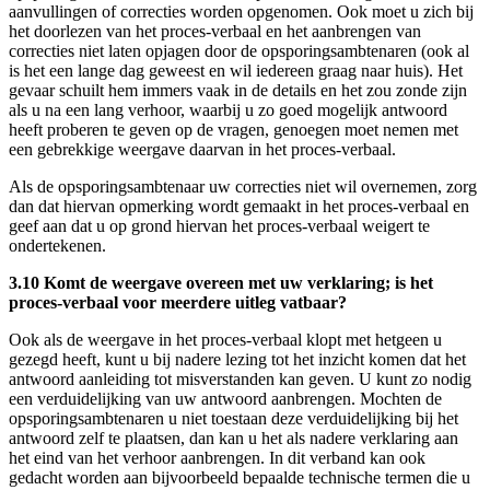
aanvullingen of correcties worden opgenomen. Ook moet u zich bij
het doorlezen van het proces-verbaal en het aanbrengen van
correcties niet laten opjagen door de opsporingsambtenaren (ook al
is het een lange dag geweest en wil iedereen graag naar huis). Het
gevaar schuilt hem immers vaak in de details en het zou zonde zijn
als u na een lang verhoor, waarbij u zo goed mogelijk antwoord
heeft proberen te geven op de vragen, genoegen moet nemen met
een gebrekkige weergave daarvan in het proces-verbaal.
Als de opsporingsambtenaar uw correcties niet wil overnemen, zorg
dan dat hiervan opmerking wordt gemaakt in het proces-verbaal en
geef aan dat u op grond hiervan het proces-verbaal weigert te
ondertekenen.
3.10 Komt de weergave overeen met uw verklaring; is het
proces-verbaal voor meerdere uitleg vatbaar?
Ook als de weergave in het proces-verbaal klopt met hetgeen u
gezegd heeft, kunt u bij nadere lezing tot het inzicht komen dat het
antwoord aanleiding tot misverstanden kan geven. U kunt zo nodig
een verduidelijking van uw antwoord aanbrengen. Mochten de
opsporingsambtenaren u niet toestaan deze verduidelijking bij het
antwoord zelf te plaatsen, dan kan u het als nadere verklaring aan
het eind van het verhoor aanbrengen. In dit verband kan ook
gedacht worden aan bijvoorbeeld bepaalde technische termen die u