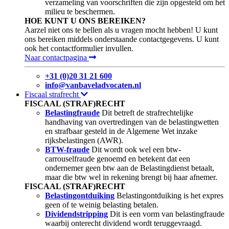
verzameling van voorschriften die zijn opgesteld om het
milieu te beschermen.
HOE KUNT U ONS BEREIKEN?
Aarzel niet ons te bellen als u vragen mocht hebben! U kunt
ons bereiken middels onderstaande contactgegevens. U kunt
ook het contactformulier invullen.
Naar contactpagina
+31 (0)20 31 21 600
info@vanbaveladvocaten.nl
Fiscaal strafrecht
FISCAAL (STRAF)RECHT
Belastingfraude
Dit betreft de strafrechtelijke
handhaving van overtredingen van de belastingwetten
en strafbaar gesteld in de Algemene Wet inzake
rijksbelastingen (AWR).
BTW-fraude
Dit wordt ook wel een btw-
carrouselfraude genoemd en betekent dat een
ondernemer geen btw aan de Belastingdienst betaalt,
maar die btw wel in rekening brengt bij haar afnemer.
FISCAAL (STRAF)RECHT
Belastingontduiking
Belastingontduiking is het expres
geen of te weinig belasting betalen.
Dividendstripping
Dit is een vorm van belastingfraude
waarbij onterecht dividend wordt teruggevraagd.