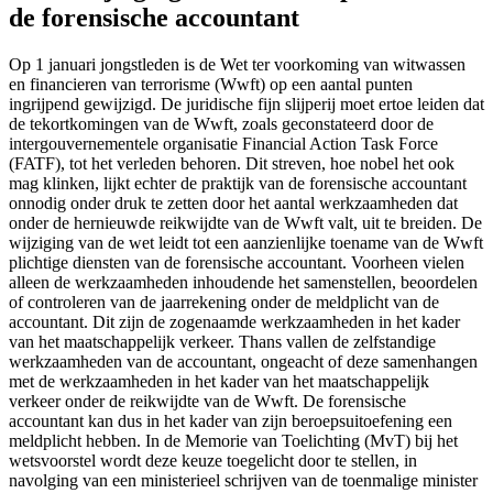
de forensische accountant
Op 1 januari jongstleden is de Wet ter voorkoming van witwassen
en financieren van terrorisme (Wwft) op een aantal punten
ingrijpend gewijzigd. De juridische fijn slijperij moet ertoe leiden dat
de tekortkomingen van de Wwft, zoals geconstateerd door de
intergouvernementele organisatie Financial Action Task Force
(FATF), tot het verleden behoren. Dit streven, hoe nobel het ook
mag klinken, lijkt echter de praktijk van de forensische accountant
onnodig onder druk te zetten door het aantal werkzaamheden dat
onder de hernieuwde reikwijdte van de Wwft valt, uit te breiden. De
wijziging van de wet leidt tot een aanzienlijke toename van de Wwft
plichtige diensten van de forensische accountant. Voorheen vielen
alleen de werkzaamheden inhoudende het samenstellen, beoordelen
of controleren van de jaarrekening onder de meldplicht van de
accountant. Dit zijn de zogenaamde werkzaamheden in het kader
van het maatschappelijk verkeer. Thans vallen de zelfstandige
werkzaamheden van de accountant, ongeacht of deze samenhangen
met de werkzaamheden in het kader van het maatschappelijk
verkeer onder de reikwijdte van de Wwft. De forensische
accountant kan dus in het kader van zijn beroepsuitoefening een
meldplicht hebben. In de Memorie van Toelichting (MvT) bij het
wetsvoorstel wordt deze keuze toegelicht door te stellen, in
navolging van een ministerieel schrijven van de toenmalige minister