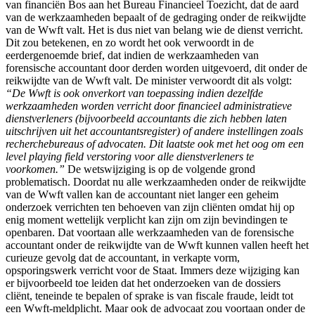
van financiën Bos aan het Bureau Financieel Toezicht, dat de aard
van de werkzaamheden bepaalt of de gedraging onder de reikwijdte
van de Wwft valt. Het is dus niet van belang wie de dienst verricht.
Dit zou betekenen, en zo wordt het ook verwoordt in de
eerdergenoemde brief, dat indien de werkzaamheden van
forensische accountant door derden worden uitgevoerd, dit onder de
reikwijdte van de Wwft valt. De minister verwoordt dit als volgt:
“De Wwft is ook onverkort van toepassing indien dezelfde
werkzaamheden worden verricht door financieel administratieve
dienstverleners (bijvoorbeeld accountants die zich hebben laten
uitschrijven uit het accountantsregister) of andere instellingen zoals
recherchebureaus of advocaten. Dit laatste ook met het oog om een
level playing field verstoring voor alle dienstverleners te
voorkomen.”
De wetswijziging is op de volgende grond
problematisch. Doordat nu alle werkzaamheden onder de reikwijdte
van de Wwft vallen kan de accountant niet langer een geheim
onderzoek verrichten ten behoeven van zijn cliënten omdat hij op
enig moment wettelijk verplicht kan zijn om zijn bevindingen te
openbaren. Dat voortaan alle werkzaamheden van de forensische
accountant onder de reikwijdte van de Wwft kunnen vallen heeft het
curieuze gevolg dat de accountant, in verkapte vorm,
opsporingswerk verricht voor de Staat. Immers deze wijziging kan
er bijvoorbeeld toe leiden dat het onderzoeken van de dossiers
cliënt, teneinde te bepalen of sprake is van fiscale fraude, leidt tot
een Wwft-meldplicht. Maar ook de advocaat zou voortaan onder de