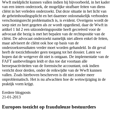
Wwft meldplicht kunnen vallen indien hij bijvoorbeeld, in het kader
van een intern onderzoek, de mogelijke strafbare feiten van diens
cliënt in het verleden onderzoekt. Dat deze situatie in het licht van
de geheimhoudingsplicht en het daarmee onlosmakelijk verbonden
verschoningsrecht problematisch is, is evident. Overigens wordt de
soep niet zo heet gegeten als ze wordt opgediend, daar de Wwft in
artikel 1 lid 2 een uitzonderingspositie heeft gecreëerd voor de
advocaat die bezig is met het bepalen van de rechtspositie van de
cliënt. De advocaat onderzoekt namelijk niet alleen enkel de feiten,
maar adviseert de cliënt ook hoe op basis van de
onderzoeksresultaten verder moet worden gehandeld. In dit geval
heeft de toezichthouder geen toegang tot het dossier. Laten we
hopen dat de wetgever dit niet is ontgaan. De implementatie van de
FAFT aanbevelingen leidt er dus toe dat voortaan alle
beroepsactiviteiten van de forensische accountant, ook indien
verricht door derden, onder de reikwijdte van de Wwft kunnen
vallen. Zoals hierboven beschreven is dit niet zonder meer
onproblematisch. Het is nu afwachten hoe de wetswijziging in de
praktijk vorm krijgt.
Eerdere blogposts
21-01-2013
Europees toezicht op frauduleuze bestuurders