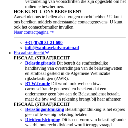
verzameling van voorschriften die zijn opgesteld om het
milieu te beschermen.
HOE KUNT U ONS BEREIKEN?
Aarzel niet ons te bellen als u vragen mocht hebben! U kunt
ons bereiken middels onderstaande contactgegevens. U kunt
ook het contactformulier invullen.
Naar contactpagina
+31 (0)20 31 21 600
info@vanbaveladvocaten.nl
Fiscaal strafrecht
FISCAAL (STRAF)RECHT
Belastingfraude
Dit betreft de strafrechtelijke
handhaving van overtredingen van de belastingwetten
en strafbaar gesteld in de Algemene Wet inzake
rijksbelastingen (AWR).
BTW-fraude
Dit wordt ook wel een btw-
carrouselfraude genoemd en betekent dat een
ondernemer geen btw aan de Belastingdienst betaalt,
maar die btw wel in rekening brengt bij haar afnemer.
FISCAAL (STRAF)RECHT
Belastingontduiking
Belastingontduiking is het expres
geen of te weinig belasting betalen.
Dividendstripping
Dit is een vorm van belastingfraude
waarbij onterecht dividend wordt teruggevraagd.