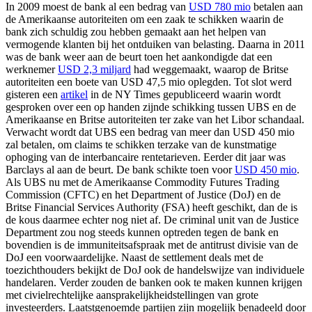
In 2009 moest de bank al een bedrag van
USD 780 mio
betalen aan
de Amerikaanse autoriteiten om een zaak te schikken waarin de
bank zich schuldig zou hebben gemaakt aan het helpen van
vermogende klanten bij het ontduiken van belasting. Daarna in 2011
was de bank weer aan de beurt toen het aankondigde dat een
werknemer
USD 2,3 miljard
had weggemaakt, waarop de Britse
autoriteiten een boete van USD 47,5 mio oplegden. Tot slot werd
gisteren een
artikel
in de NY Times gepubliceerd waarin wordt
gesproken over een op handen zijnde schikking tussen UBS en de
Amerikaanse en Britse autoriteiten ter zake van het Libor schandaal.
Verwacht wordt dat UBS een bedrag van meer dan USD 450 mio
zal betalen, om claims te schikken terzake van de kunstmatige
ophoging van de interbancaire rentetarieven. Eerder dit jaar was
Barclays al aan de beurt. De bank schikte toen voor
USD 450 mio
.
Als UBS nu met de Amerikaanse Commodity Futures Trading
Commission (CFTC) en het Department of Justice (DoJ) en de
Britse Financial Services Authority (FSA) heeft geschikt, dan de is
de kous daarmee echter nog niet af. De criminal unit van de Justice
Department zou nog steeds kunnen optreden tegen de bank en
bovendien is de immuniteitsafspraak met de antitrust divisie van de
DoJ een voorwaardelijke. Naast de settlement deals met de
toezichthouders bekijkt de DoJ ook de handelswijze van individuele
handelaren. Verder zouden de banken ook te maken kunnen krijgen
met civielrechtelijke aansprakelijkheidstellingen van grote
investeerders. Laatstgenoemde partijen zijn mogelijk benadeeld door