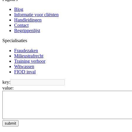
Blog
Informatie voor cliënten
Handleidingen
Contact
Begrippenlijst
Specialisaties
Fraudezaken
Milieustrafrecht
Training verhoor
Witwassen
FIOD inval
key:
value:
submit