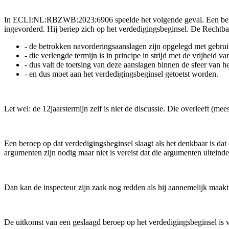
In ECLI:NL:RBZWB:2023:6906 speelde het volgende geval. Een belan
ingevorderd. Hij beriep zich op het verdedigingsbeginsel. De Rechtba
- de betrokken navorderingsaanslagen zijn opgelegd met gebru
- die verlengde termijn is in principe in strijd met de vrijheid v
- dus valt de toetsing van deze aanslagen binnen de sfeer van h
- en dus moet aan het verdedigingsbeginsel getoetst worden.
Let wel: de 12jaarstermijn zelf is niet de discussie. Die overleeft (mee
Een beroep op dat verdedigingsbeginsel slaagt als het denkbaar is da
argumenten zijn nodig maar niet is vereist dat die argumenten uiteinde
Dan kan de inspecteur zijn zaak nog redden als hij aannemelijk maakt
De uitkomst van een geslaagd beroep op het verdedigingsbeginsel is