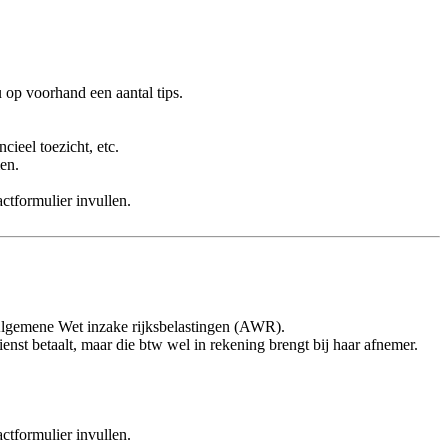
 op voorhand een aantal tips.
cieel toezicht, etc.
men.
ctformulier invullen.
e Algemene Wet inzake rijksbelastingen (AWR).
st betaalt, maar die btw wel in rekening brengt bij haar afnemer.
ctformulier invullen.