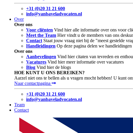
+31 (0)20 31 21 600
info@vanbaveladvocaten.nl
Over
Over ons
Voor cliënten
Vind hier alle informatie over ons voor c
Meet the Team
Hier vindt u de members van ons deskun
Contact
Staat jouw vraag niet bij de "meest gestelde v
Handleidingen
Op deze pagina delen we handleidingen d
Over ons
Aanbevelingen
Vind hier citaten van tevreden en enthou
Vacatures
Vind hier meer informatie over vacatures
Blog
Vind hier de blogs
HOE KUNT U ONS BEREIKEN?
Aarzel niet ons te bellen als u vragen mocht hebben! U kunt on
Naar contactpagina
+31 (0)20 31 21 600
info@vanbaveladvocaten.nl
Team
Contact