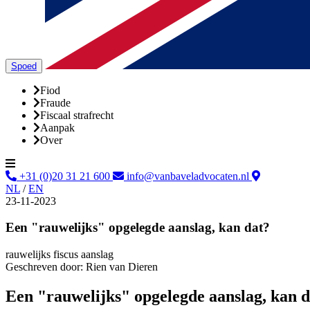
Spoed
Fiod
Fraude
Fiscaal strafrecht
Aanpak
Over
+31 (0)20 31 21 600
info@vanbaveladvocaten.nl
NL
/
EN
23-11-2023
Een "rauwelijks" opgelegde aanslag, kan dat?
rauwelijks
fiscus
aanslag
Geschreven door:
Rien van Dieren
Een "rauwelijks" opgelegde aanslag, kan d