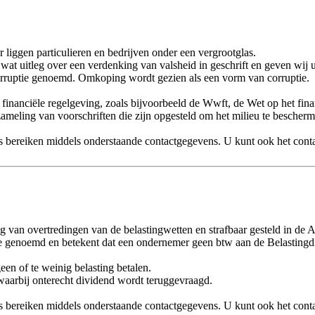
 liggen particulieren en bedrijven onder een vergrootglas.
at uitleg over een verdenking van valsheid in geschrift en geven wij u
orruptie genoemd. Omkoping wordt gezien als een vorm van corruptie.
 financiële regelgeving, zoals bijvoorbeeld de Wwft, de Wet op het finan
rzameling van voorschriften die zijn opgesteld om het milieu te bescher
s bereiken middels onderstaande contactgegevens. U kunt ook het conta
ing van overtredingen van de belastingwetten en strafbaar gesteld in d
 genoemd en betekent dat een ondernemer geen btw aan de Belastingdien
een of te weinig belasting betalen.
waarbij onterecht dividend wordt teruggevraagd.
s bereiken middels onderstaande contactgegevens. U kunt ook het conta