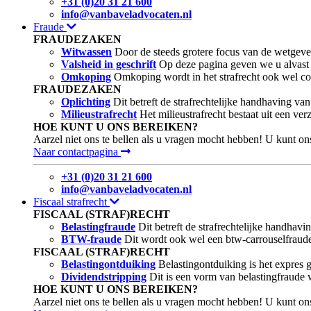
+31 (0)20 31 21 600
info@vanbaveladvocaten.nl
Fraude
FRAUDEZAKEN
Witwassen
Door de steeds grotere focus van de wetgever
Valsheid in geschrift
Op deze pagina geven we u alvast w
Omkoping
Omkoping wordt in het strafrecht ook wel c
FRAUDEZAKEN
Oplichting
Dit betreft de strafrechtelijke handhaving van
Milieustrafrecht
Het milieustrafrecht bestaat uit een ve
HOE KUNT U ONS BEREIKEN?
Aarzel niet ons te bellen als u vragen mocht hebben! U kunt on
Naar contactpagina
+31 (0)20 31 21 600
info@vanbaveladvocaten.nl
Fiscaal strafrecht
FISCAAL (STRAF)RECHT
Belastingfraude
Dit betreft de strafrechtelijke handhav
BTW-fraude
Dit wordt ook wel een btw-carrouselfraude
FISCAAL (STRAF)RECHT
Belastingontduiking
Belastingontduiking is het expres g
Dividendstripping
Dit is een vorm van belastingfraude 
HOE KUNT U ONS BEREIKEN?
Aarzel niet ons te bellen als u vragen mocht hebben! U kunt on