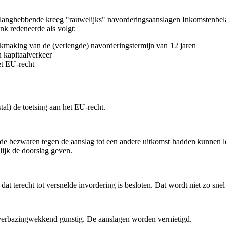
ghebbende kreeg "rauwelijks" navorderingsaanslagen Inkomstenbelas
nk redeneerde als volgt:
ikmaking van de (verlengde) navorderingstermijn van 12 jaren
an kapitaalverkeer
et EU-recht
stal) de toetsing aan het EU-recht.
t de bezwaren tegen de aanslag tot een andere uitkomst hadden kunnen 
lijk de doorslag geven.
 dat terecht tot versnelde invordering is besloten. Dat wordt niet zo
 verbazingwekkend gunstig. De aanslagen worden vernietigd.