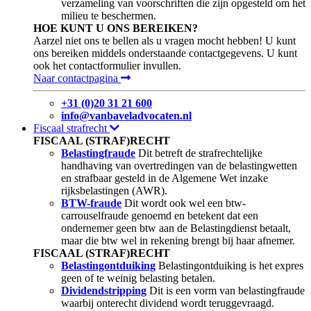
verzameling van voorschriften die zijn opgesteld om het
milieu te beschermen.
HOE KUNT U ONS BEREIKEN?
Aarzel niet ons te bellen als u vragen mocht hebben! U kunt
ons bereiken middels onderstaande contactgegevens. U kunt
ook het contactformulier invullen.
Naar contactpagina
+31 (0)20 31 21 600
info@vanbaveladvocaten.nl
Fiscaal strafrecht
FISCAAL (STRAF)RECHT
Belastingfraude
Dit betreft de strafrechtelijke
handhaving van overtredingen van de belastingwetten
en strafbaar gesteld in de Algemene Wet inzake
rijksbelastingen (AWR).
BTW-fraude
Dit wordt ook wel een btw-
carrouselfraude genoemd en betekent dat een
ondernemer geen btw aan de Belastingdienst betaalt,
maar die btw wel in rekening brengt bij haar afnemer.
FISCAAL (STRAF)RECHT
Belastingontduiking
Belastingontduiking is het expres
geen of te weinig belasting betalen.
Dividendstripping
Dit is een vorm van belastingfraude
waarbij onterecht dividend wordt teruggevraagd.