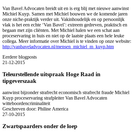
Van Bavel Advocaten breidt uit en is erg blij met nieuwe aanwinst
Michiel Kuyp. Samen met Michiel bouwen we de komende jaren
onze niche-praktijk verder uit. Vakinhoudelijk en op persoonlijk
vlak is het een echte ‘Van Bavel’: extreem gedreven, praktisch en
begaan met zijn cliënten. Met Michiel halen we een schat aan
proceservaring in huis en niet op de laatste plaats een hele leuke
collega. Meer informatie over Michiel is te vinden op onze website:
http://vanbaveladvocaten.nl/mensen_michiel_m_kuyp.htm
Eerdere blogposts
21-12-2015
Teleurstellende uitspraak Hoge Raad in
tipgeverszaak
aanwinst
bijzonder strafrecht
economisch strafrecht
fraude
Michiel
Kuyp
proceservaring
strafpleiter
Van Bavel Advocaten
witteboordencriminaliteit
Geschreven door:
Philine America
27-10-2015
Zwartspaarders onder de loep