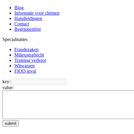
Blog
Informatie voor cliënten
Handleidingen
Contact
Begrippenlijst
Specialisaties
Fraudezaken
Milieustrafrecht
Training verhoor
Witwassen
FIOD inval
key:
value:
submit