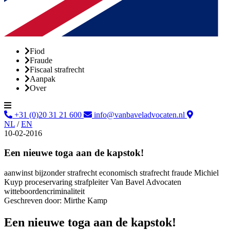
Fiod
Fraude
Fiscaal strafrecht
Aanpak
Over
+31 (0)20 31 21 600
info@vanbaveladvocaten.nl
NL
/
EN
10-02-2016
Een nieuwe toga aan de kapstok!
aanwinst
bijzonder strafrecht
economisch strafrecht
fraude
Michiel
Kuyp
proceservaring
strafpleiter
Van Bavel Advocaten
witteboordencriminaliteit
Geschreven door:
Mirthe Kamp
Een nieuwe toga aan de kapstok!